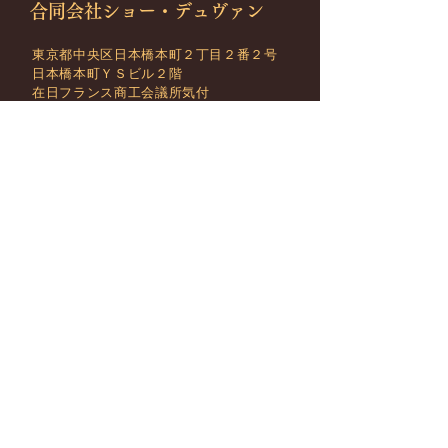
合同会社ショー・デュヴァン
東京都中央区日本橋本町２丁目２番２号
日本橋本町ＹＳビル２階
在日フランス商工会議所気付
welcome@chauddevant.co.j
p
最新情報をメールでお届けします
メールアドレス
購読する