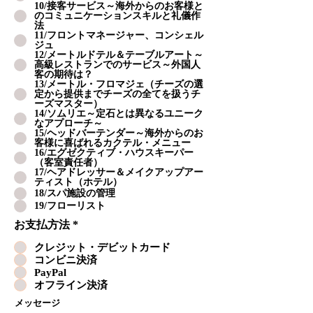
10/接客サービス～海外からのお客様と
のコミュニケーションスキルと礼儀作
法
11/フロントマネージャー、コンシェル
ジュ
12/メートルドテル＆テーブルアート～
高級レストランでのサービス～外国人
客の期待は？
13/メートル・フロマジェ（チーズの選
定から提供までチーズの全てを扱うチ
ーズマスター）
14/ソムリエ～定石とは異なるユニーク
なアプローチ～
15/ヘッドバーテンダー～海外からのお
客様に喜ばれるカクテル・メニュー
16/エグゼクティブ・ハウスキーパー
（客室責任者）
17/ヘアドレッサー＆メイクアップアー
ティスト（ホテル）
18/スパ施設の管理
19/フローリスト
お支払方法
*
クレジット・デビットカード
コンビニ決済
PayPal
オフライン決済
メッセージ